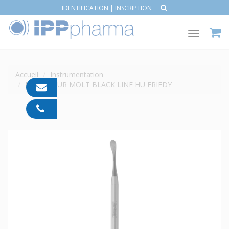
IDENTIFICATION
|
INSCRIPTION
Toggle
navigat
Accueil
Instrumentation
DÉCOLLEUR MOLT BLACK LINE HU FRIEDY
contact@ipp-
pharma.com
04
91
05
05
55