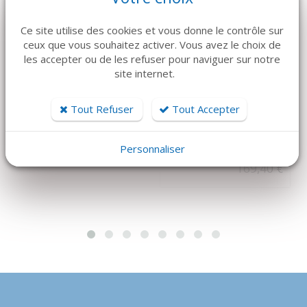
Ce site utilise des cookies et vous donne le contrôle sur
ceux que vous souhaitez activer. Vous avez le choix de
les accepter ou de les refuser pour naviguer sur notre
DÉTAILS
DÉTAILS
site internet.
VISIÈRE DE
JOTA
FRAISE CX162S x2
Tout Refuser
Tout Accepter
PROTECTION, 200
ECRANS DE
Prix sur devis
RECHANGE
Personnaliser
169,40 €