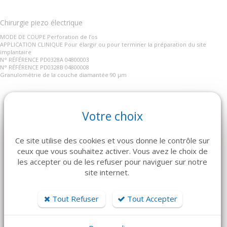
Chirurgie piezo électrique
MODE DE COUPE Perforation de l’os
APPLICATION CLINIQUE Pour élargir ou pour terminer la préparation du site
implantaire
N° RÉFÉRENCE PD0328A 04800003
N° RÉFÉRENCE PD0328B 04800008
Granulométrie de la couche diamantée 90 μm
Votre choix
ARTICLES CONNEXES
Ce site utilise des cookies et vous donne le contrôle sur
ceux que vous souhaitez activer. Vous avez le choix de
Dans la même famille de produits, découvrez également ces
les accepter ou de les refuser pour naviguer sur notre
produits plébiscités par nos clients
site internet.
Tout Refuser
Tout Accepter