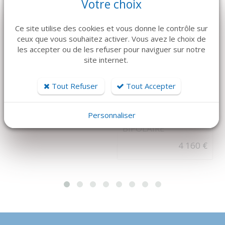
Votre choix
Ce site utilise des cookies et vous donne le contrôle sur
ceux que vous souhaitez activer. Vous avez le choix de
les accepter ou de les refuser pour naviguer sur notre
DÉTAILS
DÉTAILS
site internet.
KLS MARTIN
DÉTARTREUR CK6
BISTOURI
Tout Refuser
Tout Accepter
37 €
ÉLECTRIQUE
MINICUTTER KLS
Personnaliser
AVEC SON KIT
BIPOLAIRE
4 160 €