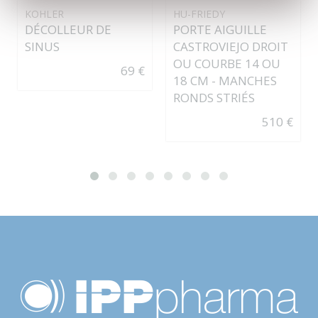
KOHLER
HU-FRIEDY
DÉCOLLEUR DE
PORTE AIGUILLE
SINUS
CASTROVIEJO DROIT
OU COURBE 14 OU
69 €
18 CM - MANCHES
RONDS STRIÉS
510 €