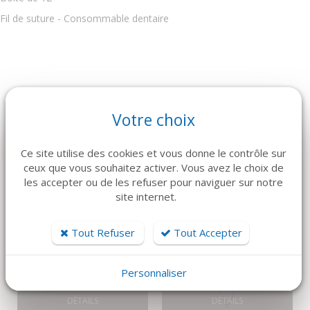
Fil de suture - Consommable dentaire
ARTICLES CONNEXES
Votre choix
Dans la même famille de produits, découvrez également ces
Ce site utilise des cookies et vous donne le contrôle sur
produits plébiscités par nos clients
ceux que vous souhaitez activer. Vous avez le choix de
les accepter ou de les refuser pour naviguer sur notre
site internet.
Tout Refuser
Tout Accepter
Personnaliser
DÉTAILS
DÉTAILS