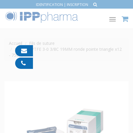
IDENTIFICATION
|
INSCRIPTION
Toggle
navigat
Accueil
Fils de suture
ELASYN PTFE 3-0 3/8C 19MM ronde pointe triangle x12
contact@ipp-
- 75CM
pharma.com
04
91
05
05
55