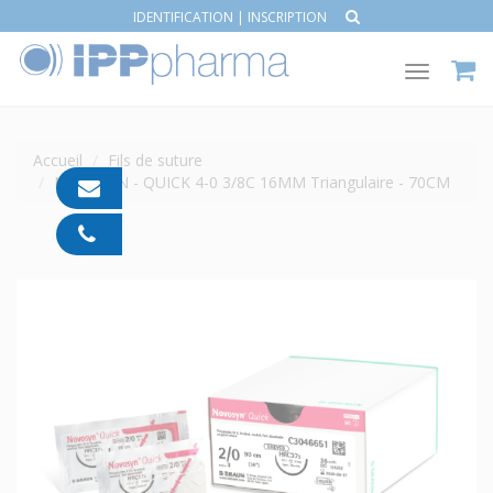
IDENTIFICATION
|
INSCRIPTION
Toggle
navigat
Accueil
Fils de suture
NOVOSYN - QUICK 4-0 3/8C 16MM Triangulaire - 70CM
contact@ipp-
pharma.com
04
91
05
05
55