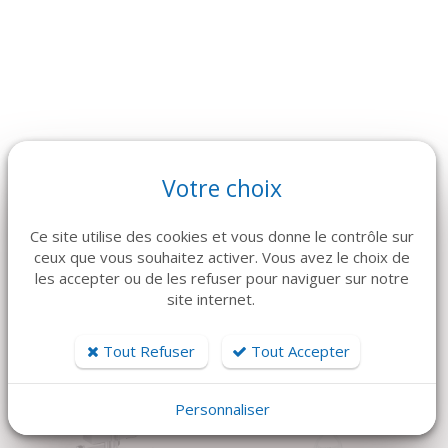
Votre choix
ARTICLES CONNEXES
Dans la même famille de produits, découvrez également ces
Ce site utilise des cookies et vous donne le contrôle sur
produits plébiscités par nos clients
ceux que vous souhaitez activer. Vous avez le choix de
les accepter ou de les refuser pour naviguer sur notre
site internet.
Tout Refuser
Tout Accepter
Personnaliser