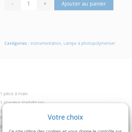
-
+
Ajouter au panier
Catégories :
Instrumentation
,
Lampe à photopolymeriser
1 pièce à main
1 chargeur starlight pro
1 fibre optique noire diamètre 8 mm, avec connexion clic-clac en
Votre choix
métal
protection optique
Ce site utilise des cookies et vous donne le contrôle sur