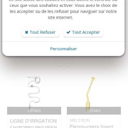
ceux que vous souhaitez activer. Vous avez le choix de
les accepter ou de les refuser pour naviguer sur notre
site internet.
Tout Refuser
Tout Accepter
ARTICLES CONNEXES
Dans la même famille de produits, découvrez également ces
Personnaliser
produits plébiscités par nos clients
DÉTAILS
DÉTAILS
LIGNE D'IRRIGATION
MECTRON
Piezosurgery Insert
CHIROPRO 980 (BIEN