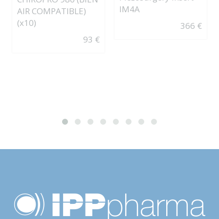
IM4A
AIR COMPATIBLE)
(x10)
366 €
93 €