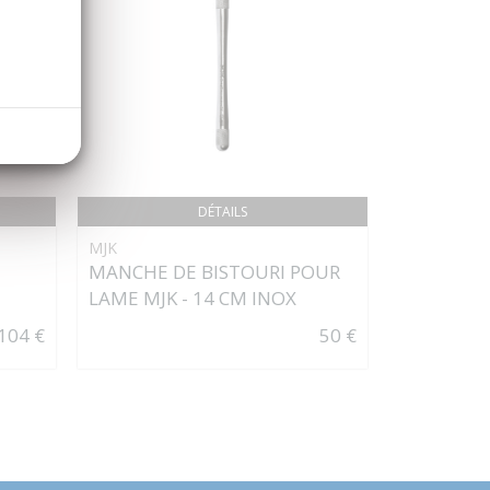
DÉTAILS
MJK
FORET RO
MANCHE DE BISTOURI POUR
ANGLE - P
LAME MJK - 14 CM INOX
104 €
50 €