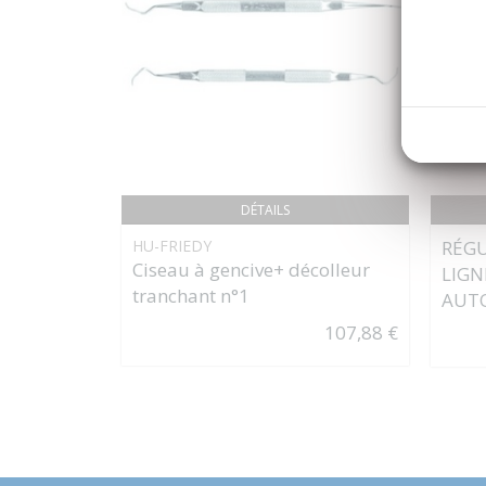
DÉTAILS
HU-FRIEDY
RÉGU
Ciseau à gencive+ décolleur
LIGN
tranchant n°1
AUT
107,88 €