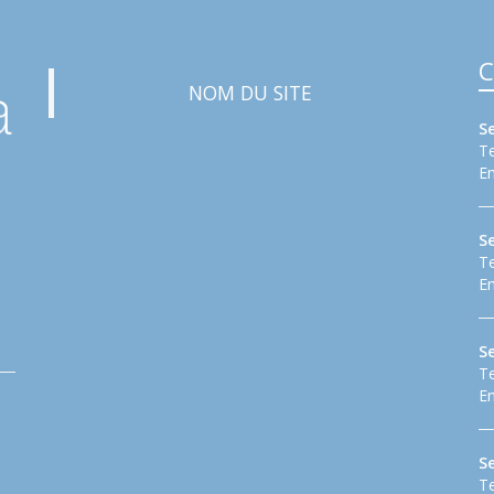
C
NOM DU SITE
S
Te
Em
S
Te
Em
Se
Te
Em
S
Te