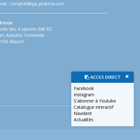
ail :
comptaf@ipp-pharma.com
dresse
ute des 4 saisons Bât B2
rc Activités Fontvieille
190 Allauch
ACCES DIRECT
Facebook
Instagram
S'abonner à Youtube
Catalogue interactif
Navident
Actualités