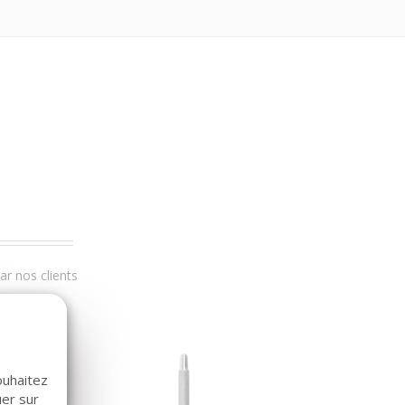
r nos clients
ouhaitez
uer sur