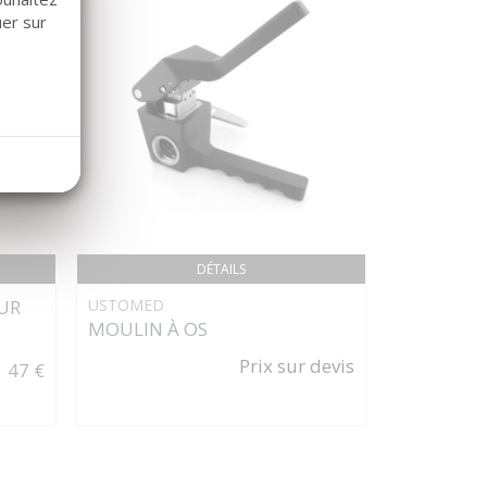
uer sur
DÉTAILS
UR
USTOMED
OMNIA
MOULIN À OS
PUNCH JE
Prix sur devis
47 €