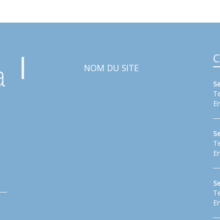
C
NOM DU SITE
S
Te
Em
S
Te
Em
Se
Te
Em