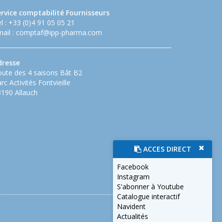
ervice comptabilité Fournisseurs
l : +33 (0)4 91 05 05 21
ail :
comptaf@ipp-pharma.com
dresse
ute des 4 saisons Bât B2
rc Activités Fontvieille
190 Allauch
ACCES DIRECT
Facebook
Instagram
S'abonner à Youtube
Catalogue interactif
Navident
Actualités