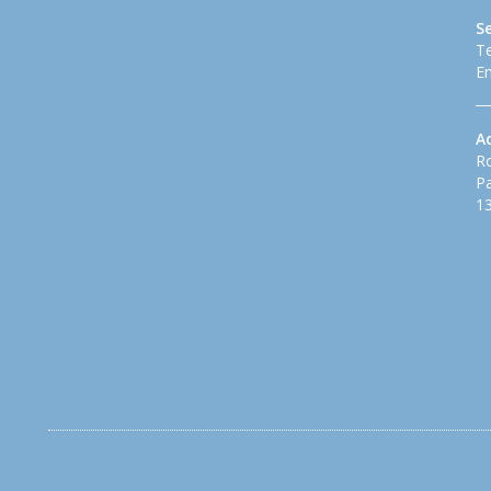
S
Te
Em
A
Ro
Pa
13