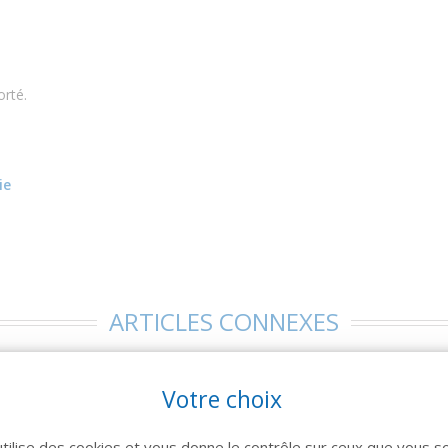
rté.
gie
ARTICLES CONNEXES
 famille de produits, découvrez également ces produits plébiscités pa
Votre choix
utilise des cookies et vous donne le contrôle sur ceux que vous s