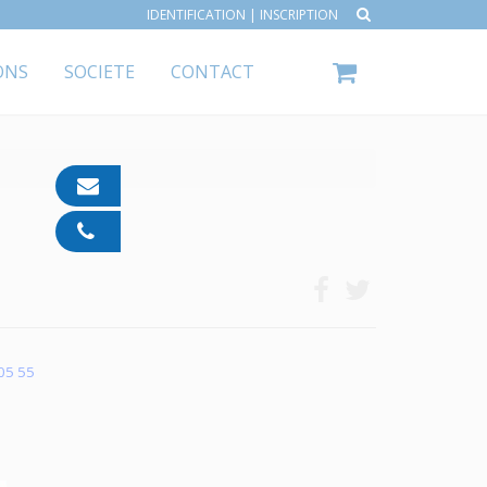
IDENTIFICATION
|
INSCRIPTION
ONS
SOCIETE
CONTACT
contact@ipp-
pharma.com
04
91
05
05
55
 05 55