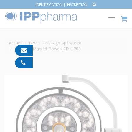
IDENTIFICATION
|
INSCRIPTION
Toggle
navigat
Accueil
Bloc
Eclairage opératoire
Eclairage Maquet PowerLED II 700
contact@ipp-
pharma.com
04
91
05
05
55