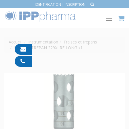
IDENTIFICATION
|
INSCRIPTION
Toggle
navigat
Accueil
Instrumentation
Fraises et trepans
FRAISE - TREPAN 229XLRF LONG x1
contact@ipp-
pharma.com
04
91
05
05
55