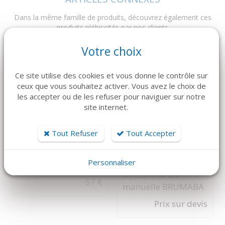
Dans la même famille de produits, découvrez également ces
produits plébiscités par nos clients
Votre choix
Ce site utilise des cookies et vous donne le contrôle sur
ceux que vous souhaitez activer. Vous avez le choix de
les accepter ou de les refuser pour naviguer sur notre
site internet.
Tout Refuser
Tout Accepter
DÉTAILS
DÉTAILS
BRUMABA
ÉCARTEUR
TO Support flexible
Personnaliser
FARABOEUF
de commande
57 €
manuelle BRUMABA
Prix sur devis