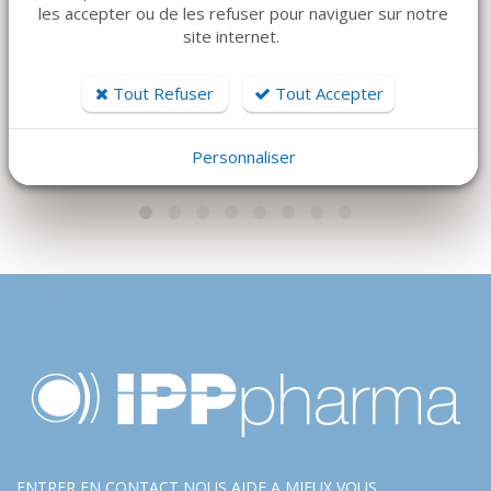
SOFSILK 3-0 3/8C 16
les accepter ou de les refuser pour naviguer sur notre
45 €
site internet.
mm Surgalloy Noir
120 €
Tout Refuser
Tout Accepter
Personnaliser
ENTRER EN CONTACT NOUS AIDE A MIEUX VOUS