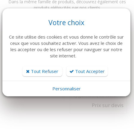
Dans la même famille de produits, découvrez également ces
produits plébiscités par nos clients
Votre choix
Ce site utilise des cookies et vous donne le contrôle sur
ceux que vous souhaitez activer. Vous avez le choix de
les accepter ou de les refuser pour naviguer sur notre
site internet.
Tout Refuser
Tout Accepter
DÉTAILS
DÉTAILS
NSK
Fraise C161 (x3)
Pièce à main
Personnaliser
105 €
zygomatique NSK
Prix sur devis