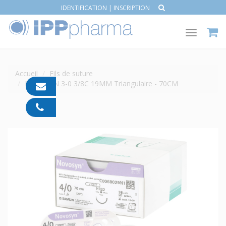
IDENTIFICATION
|
INSCRIPTION
Toggle
navigat
Accueil
Fils de suture
NOVOSYN 3-0 3/8C 19MM Triangulaire - 70CM
contact@ipp-
pharma.com
04
91
05
05
55