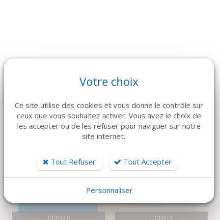
Votre choix
ARTICLES CONNEXES
Dans la même famille de produits, découvrez également ces
Ce site utilise des cookies et vous donne le contrôle sur
produits plébiscités par nos clients
ceux que vous souhaitez activer. Vous avez le choix de
les accepter ou de les refuser pour naviguer sur notre
site internet.
Tout Refuser
Tout Accepter
Personnaliser
DÉTAILS
DÉTAILS