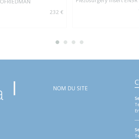
Piezosurgery Insert EN5R
ROFRIEDMAN
232 €
C
NOM DU SITE
S
Te
Em
S
Te