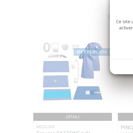
Dans la même
Ce site 
active
45€TTC/PC PAR 6
DÉTAILS
MEDLINE
PINC