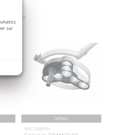
r nos clients
ouhaitez
uer sur
DÉTAILS
WALDMANN
MECTRON