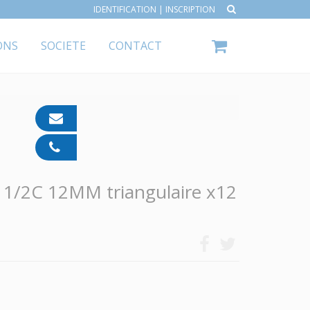
IDENTIFICATION
|
INSCRIPTION
ONS
SOCIETE
CONTACT
contact@ipp-
pharma.com
04
91
05
 1/2C 12MM triangulaire x12
05
55