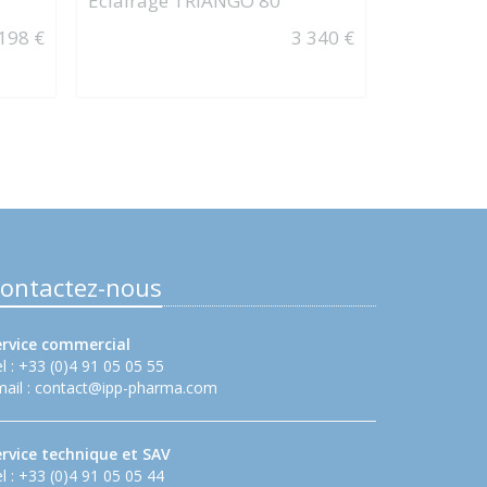
Eclairage TRIANGO 80
PiezoDRIL
(ref. 0480
198 €
3 340 €
ontactez-nous
ervice commercial
l : +33 (0)4 91 05 05 55
ail :
contact@ipp-pharma.com
ervice technique et SAV
l : +33 (0)4 91 05 05 44