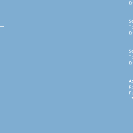
Em
Se
Te
Em
S
Te
Em
A
Ro
Pa
13