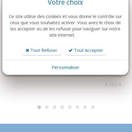
Votre choix
Ce site utilise des cookies et vous donne le contrôle sur
ceux que vous souhaitez activer. Vous avez le choix de
les accepter ou de les refuser pour naviguer sur notre
DÉTAILS
DÉTAILS
site internet.
KLS MARTIN
CLOU RÉSORBABLE
BISTOURI
3MM X 2
Tout Refuser
Tout Accepter
ÉLECTRIQUE
52 €
MINICUTTER KLS
AVEC SON KIT
Personnaliser
BIPOLAIRE
4 160 €