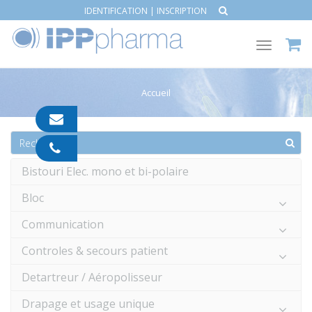
IDENTIFICATION
|
INSCRIPTION
Toggle
navigat
Accueil
contact@ipp-
pharma.com
04
91
Bistouri Elec. mono et bi-polaire
05
05
Bloc
55
Communication
Controles & secours patient
Detartreur / Aéropolisseur
Drapage et usage unique