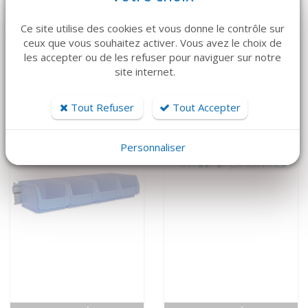
VOIR LE DÉTAIL
VOIR LE DÉTAIL
Ce site utilise des cookies et vous donne le contrôle sur
ATMOS
MEDAP
ceux que vous souhaitez activer. Vous avez le choix de
Aspiration mobile
Aspiration mobile
les accepter ou de les refuser pour naviguer sur notre
C451 ATMOS
Twista 1070
site internet.
4 500 €
5 650 €
Tout Refuser
Tout Accepter
Personnaliser