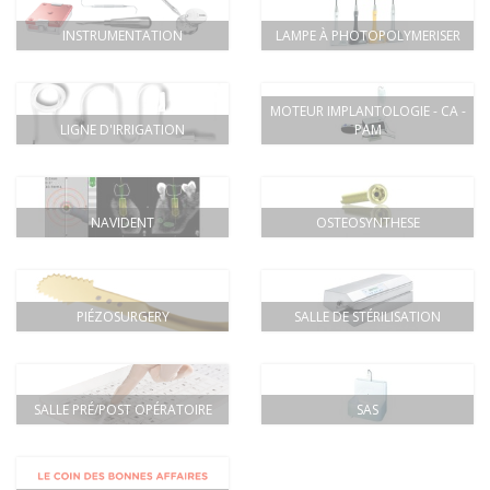
INSTRUMENTATION
LAMPE À PHOTOPOLYMERISER
MOTEUR IMPLANTOLOGIE - CA -
LIGNE D'IRRIGATION
PAM
NAVIDENT
OSTEOSYNTHESE
PIÉZOSURGERY
SALLE DE STÉRILISATION
SALLE PRÉ/POST OPÉRATOIRE
SAS