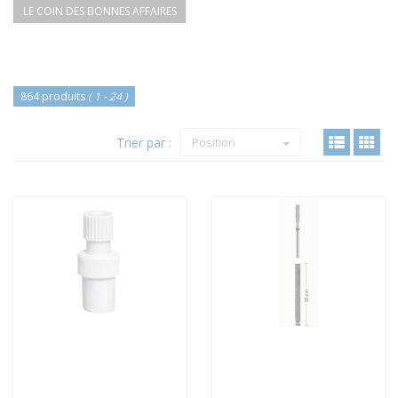
LE COIN DES BONNES AFFAIRES
864 produits
( 1 - 24 )
Trier par :
Position