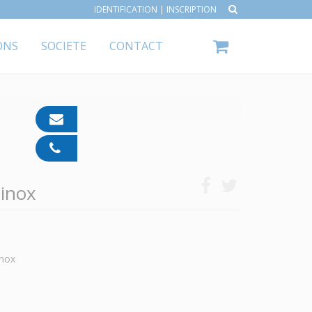
IDENTIFICATION
|
INSCRIPTION
ONS
SOCIETE
CONTACT
contact@ipp-
pharma.com
04
91
05
inox
05
55
inox