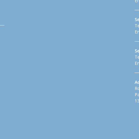
Em
Se
Te
Em
S
Te
Em
A
Ro
Pa
13