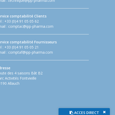
ail :
technique@ipp-pharma.com
rvice comptabilité Clients
l : +33 (0)4 91 05 05 62
ail :
comptac@ipp-pharma.com
ervice comptabilité Fournisseurs
l : +33 (0)4 91 05 05 21
ail :
comptaf@ipp-pharma.com
dresse
ute des 4 saisons Bât B2
rc Activités Fontvieille
190 Allauch
ACCES DIRECT