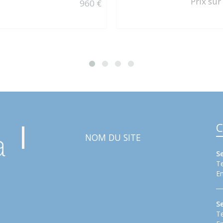
Prix sur
960 €
C
NOM DU SITE
S
Te
Em
S
Te