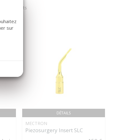
r nos clients
ouhaitez
uer sur
DÉTAILS
MECTRON
CARDINAL 
Piezosurgery Insert SLC
Gants PR
(x50 paire