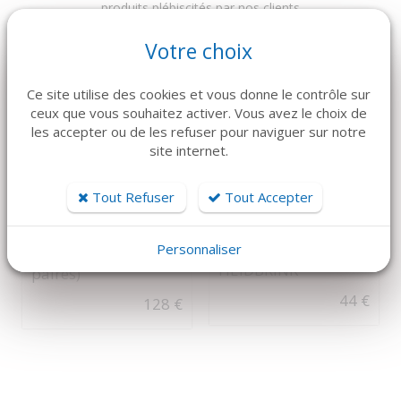
produits plébiscités par nos clients
Votre choix
Ce site utilise des cookies et vous donne le contrôle sur
ceux que vous souhaitez activer. Vous avez le choix de
les accepter ou de les refuser pour naviguer sur notre
site internet.
Tout Refuser
Tout Accepter
DÉTAILS
DÉTAILS
Essuie-mains
KOHLER
ELÉVATEUR FIN
Personnaliser
STÉRILES (x100
HEIDBRINK
paires)
44 €
128 €