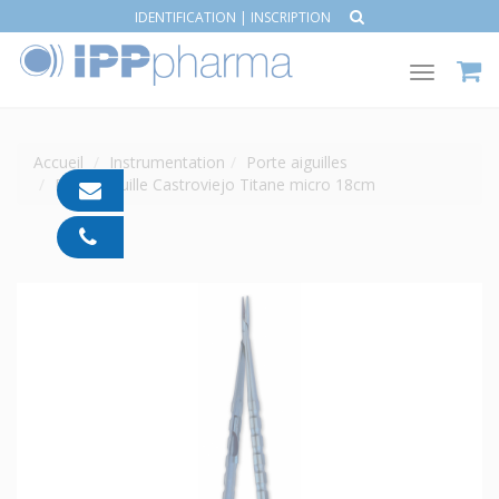
IDENTIFICATION
|
INSCRIPTION
Toggle
navigat
Accueil
Instrumentation
Porte aiguilles
Porte aiguille Castroviejo Titane micro 18cm
contact@ipp-
pharma.com
04
91
05
05
55