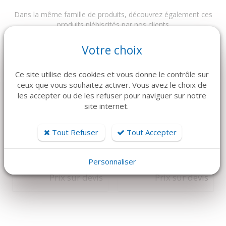
Dans la même famille de produits, découvrez également ces
produits plébiscités par nos clients
Votre choix
Ce site utilise des cookies et vous donne le contrôle sur
ceux que vous souhaitez activer. Vous avez le choix de
les accepter ou de les refuser pour naviguer sur notre
site internet.
Tout Refuser
Tout Accepter
DÉTAILS
DÉTAILS
JOTA
JOTA
FRAISE BV025 x1
FRAISE 167RF x2
Personnaliser
Prix sur devis
Prix sur devis