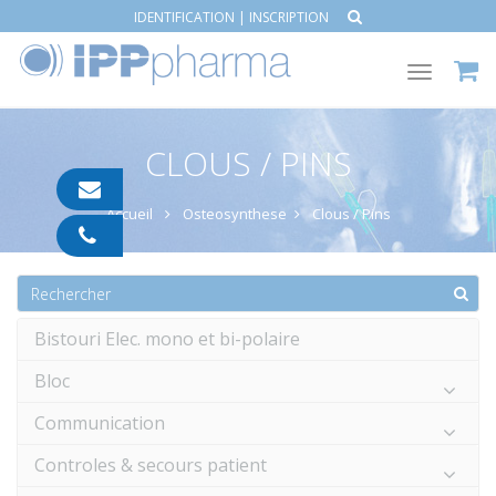
IDENTIFICATION
|
INSCRIPTION
Toggle
navigat
CLOUS / PINS
contact@ipp-
pharma.com
Accueil
Osteosynthese
Clous / Pins
04
91
05
05
55
Bistouri Elec. mono et bi-polaire
Bloc
Communication
Controles & secours patient