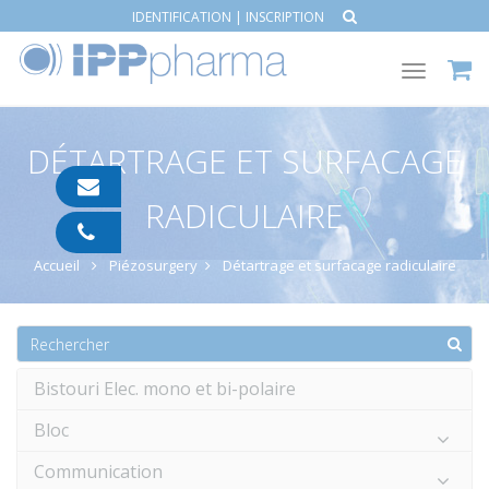
IDENTIFICATION
|
INSCRIPTION
Toggle
navigat
DÉTARTRAGE ET SURFACAGE
contact@ipp-
RADICULAIRE
pharma.com
04
91
Accueil
Piézosurgery
Détartrage et surfacage radiculaire
05
05
55
Bistouri Elec. mono et bi-polaire
Bloc
Communication