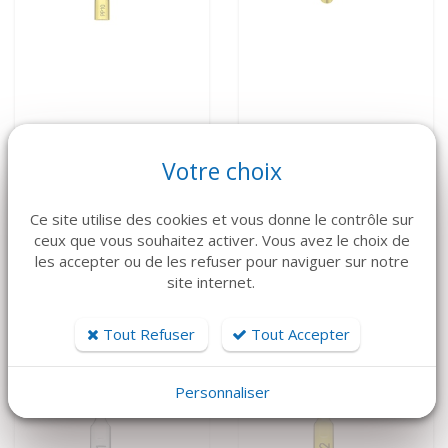
VOIR LE DÉTAIL
VOIR LE DÉTAIL
Votre choix
MECTRON
MECTRON
Piezosurgery Insert
Piezosurgery Insert
Ce site utilise des cookies et vous donne le contrôle sur
PP10
PP11-PP12
ceux que vous souhaitez activer. Vous avez le choix de
118 €
118 €
les accepter ou de les refuser pour naviguer sur notre
site internet.
Tout Refuser
Tout Accepter
Personnaliser