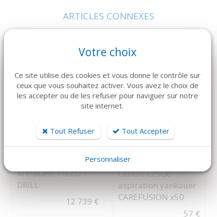
ARTICLES CONNEXES
Dans la même famille de produits, découvrez également ces
produits plébiscités par nos clients
Votre choix
Ce site utilise des cookies et vous donne le contrôle sur
ceux que vous souhaitez activer. Vous avez le choix de
les accepter ou de les refuser pour naviguer sur notre
NOUVEAUTÉ
site internet.
Tout Refuser
Tout Accepter
DÉTAILS
DÉTAILS
Personnaliser
MECTRON
MEDLINE
MT-BONE PIEZO +
Canule L25D6
DRILL
aspiration yankauer
CAREFUSION x50
12 739 €
57 €