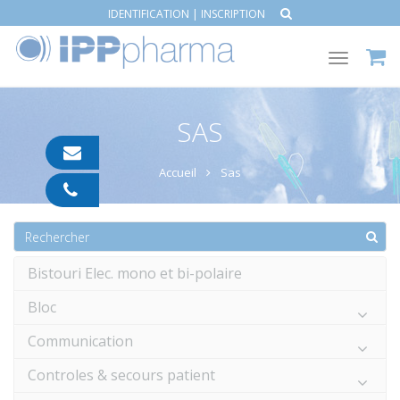
IDENTIFICATION
|
INSCRIPTION
Toggle
navigat
SAS
contact@ipp-
pharma.com
Accueil
Sas
04
91
05
05
55
Bistouri Elec. mono et bi-polaire
Bloc
Communication
Controles & secours patient