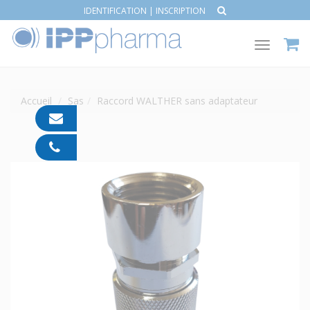
IDENTIFICATION
|
INSCRIPTION
Toggle
navigat
Accueil
Sas
Raccord WALTHER sans adaptateur
contact@ipp-
pharma.com
04
91
05
05
55