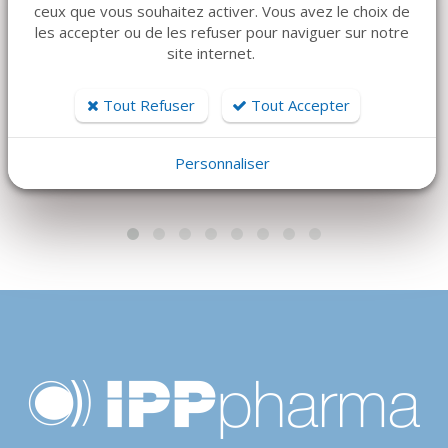
USTOMED
KOHLER
ceux que vous souhaitez activer. Vous avez le choix de
KIT INTRO
PUNCH MANUEL
les accepter ou de les refuser pour naviguer sur notre
UMBRELLA
AVEC PIN DE
site internet.
OSTÉOSYNTHÈSE
CENTRAGE
Tout Refuser
Tout Accepter
945 €
45 €
Personnaliser