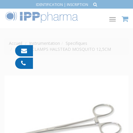
IDENTIFICATION
|
INSCRIPTION
Toggle
navigat
Accueil
Instrumentation
Specifiques
PINCE À CLAMPS HALSTEAD MOSQUITO 12,5CM
contact@ipp-
pharma.com
04
91
05
05
55