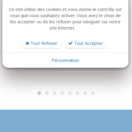
Ce site utilise des cookies et vous donne le contrôle sur
ceux que vous souhaitez activer. Vous avez le choix de
les accepter ou de les refuser pour naviguer sur notre
DÉTAILS
DÉTAILS
site internet.
BANDELIN
B-BRAUN
RK102H Cuve à
OPTILENE 4-0 3/8C
Tout Refuser
Tout Accepter
ultrasons
19MM Triangulaire -
75CM
Prix sur devis
Personnaliser
282 €