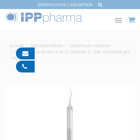
IDENTIFICATION
|
INSCRIPTION
Toggle
navigat
Accueil
Instrumentation
Detartreurs-curettes
Curette Gracey Micro #1/2 Manche 9 - MF oral/labial gris
contact@ipp-
- Hu Friedy
pharma.com
04
91
05
05
55