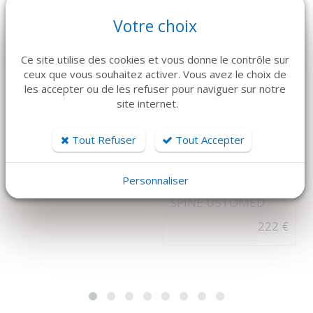
Votre choix
NOUVEAUTÉ
Ce site utilise des cookies et vous donne le contrôle sur
ceux que vous souhaitez activer. Vous avez le choix de
les accepter ou de les refuser pour naviguer sur notre
site internet.
DÉTAILS
DÉTAILS
USTOMED
MECTRON
Tout Refuser
Tout Accepter
CISEAUX A SUTURE
Piezosurgery Insert
ET GENCIVE COURBE
OT8R
Personnaliser
11,5 CM - BLACK
192 €
SPINE USTOMED
222 €