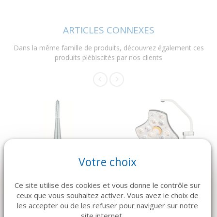
ARTICLES CONNEXES
Dans la même famille de produits, découvrez également ces
produits plébiscités par nos clients
Votre choix
DÉTAILS
DÉTAILS
JOTA
GETINGE
Ce site utilise des cookies et vous donne le contrôle sur
FRAISE C163 x2
Éclairage Maquet
ceux que vous souhaitez activer. Vous avez le choix de
VOLISTA Access II
Prix sur devis
les accepter ou de les refuser pour naviguer sur notre
400 Plafond
site internet.