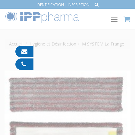
IDENTIFICATION
|
INSCRIPTION
Toggle
navigat
Accueil
Hygiène et Désinfection
M SYSTEM La Frange
contact@ipp-
pharma.com
04
91
05
05
55