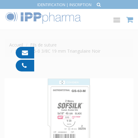
IDENTIFICATION
|
INSCRIPTION
Toggle
navigat
Accueil
Fils de suture
SOFSILK 5-0 3/8C 19 mm Triangulaire Noir
contact@ipp-
pharma.com
04
91
05
05
55