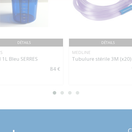
DÉTAILS
DÉTAILS
ES
MEDLINE
l 1L Bleu SERRES
Tubulure stérile 3M (x20)
84 €
C