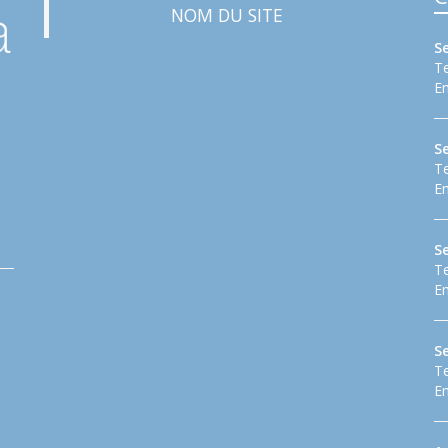
NOM DU SITE
S
Te
Em
S
Te
Em
Se
Te
Em
S
Te
Em