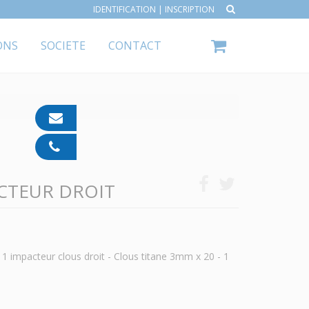
IDENTIFICATION
|
INSCRIPTION
ONS
SOCIETE
CONTACT
contact@ipp-
pharma.com
04
91
05
ACTEUR DROIT
05
55
n - 1 impacteur clous droit - Clous titane 3mm x 20 - 1