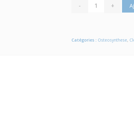
-
+
A
Catégories :
Osteosynthese
,
Cl