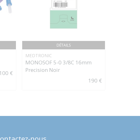
DÉTAILS
MEDTRONIC
LIGNE D'
MONOSOF 5-0 3/8C 16mm
ET ÉQUIVA
Precision Noir
100 €
190 €
ontactez-nous