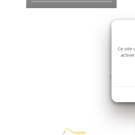
Ce site 
active
Dans la même