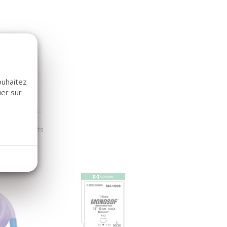
ouhaitez
uer sur
r nos clients