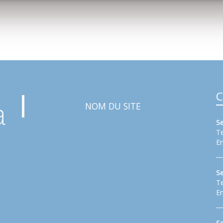
C
NOM DU SITE
S
Te
Em
S
Te
Em
Se