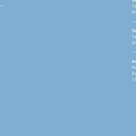
Te
Em
S
Te
Em
A
Ro
Pa
13