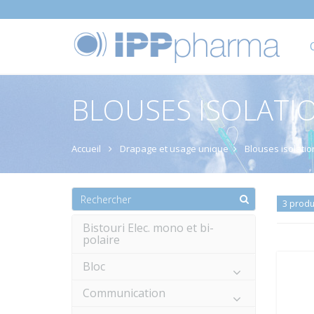
BLOUSES ISOLATIO
Accueil
Drapage et usage unique
Blouses isolati
3 produ
Bistouri Elec. mono et bi-
polaire
Bloc
Communication