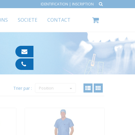
IDENTIFICATION
|
INSCRIPTION
ONS
SOCIETE
CONTACT
contact@ipp-
pharma.com
04
91
05
05
Trier par :
55
Position