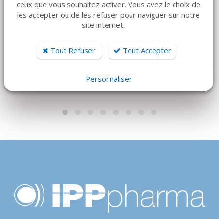
ceux que vous souhaitez activer. Vous avez le choix de
B-BRAUN
B-BRAUN
les accepter ou de les refuser pour naviguer sur notre
NOVOSYN - QUICK 4-
NOVOSYN 6-0 3/8C
site internet.
0 3/8C 24MM
10MM Ronde - 45CM
Triangulaire - 70CM
Tout Refuser
Tout Accepter
240 €
250 €
Personnaliser