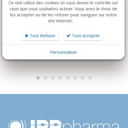
Ce site utilise des cookies et vous donne le contrôle sur
ceux que vous souhaitez activer. Vous avez le choix de
DÉTAILS
DÉTAILS
les accepter ou de les refuser pour naviguer sur notre
SONDE UNC15
Piezo master EMS
site internet.
ligne d'irrigation
45 €
Tout Refuser
Tout Accepter
93 €
Personnaliser