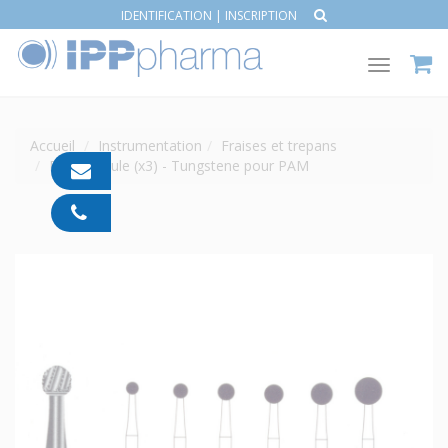
IDENTIFICATION
|
INSCRIPTION
Toggle
navigat
Accueil
Instrumentation
Fraises et trepans
Fraise Boule (x3) - Tungstene pour PAM
contact@ipp-
pharma.com
04
91
05
05
55