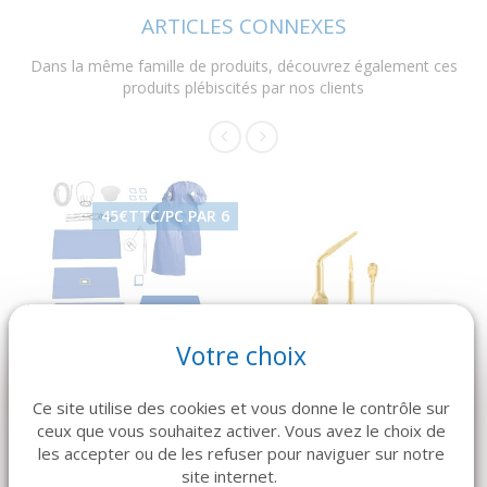
ARTICLES CONNEXES
Dans la même famille de produits, découvrez également ces
produits plébiscités par nos clients
45€TTC/PC PAR 6
DÉTAILS
DÉTAILS
Votre choix
MEDLINE
MECTRON
Trousse TATTONE
Piezosurgery Insert
(x6)
OP5A
Ce site utilise des cookies et vous donne le contrôle sur
ceux que vous souhaitez activer. Vous avez le choix de
270 €
186 €
les accepter ou de les refuser pour naviguer sur notre
site internet.