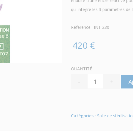
enduite d'une encre réactive p
qui intègre les 3 paramètres de la
Référence : INT 280
420 €
QUANTITÉ
-
+
A
Catégories :
Salle de stérilisati