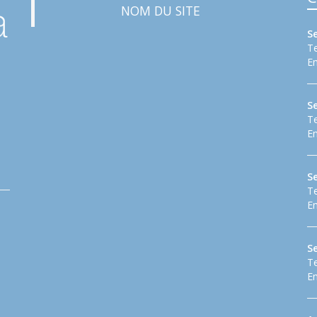
NOM DU SITE
S
Te
Em
S
Te
Em
Se
Te
Em
S
Te
Em