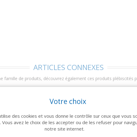
ARTICLES CONNEXES
 famille de produits, découvrez également ces produits plébiscités pa
Votre choix
5.22€TTC/PC
utilise des cookies et vous donne le contrôle sur ceux que vous s
r. Vous avez le choix de les accepter ou de les refuser pour navig
notre site internet.