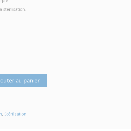
ourpre
 stérilisation.
jouter au panier
on
,
Stérilisation