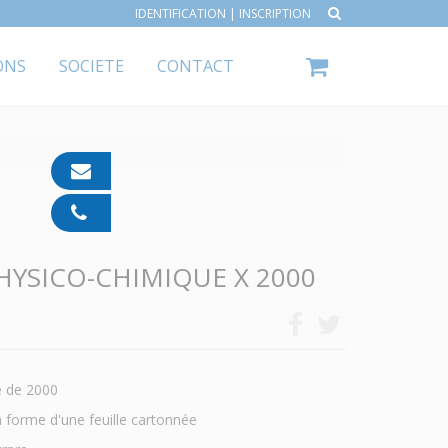
IDENTIFICATION
|
INSCRIPTION
ONS
SOCIETE
CONTACT
contact@ipp-
pharma.com
04
91
05
HYSICO-CHIMIQUE X 2000
05
55
te de 2000
a forme d'une feuille cartonnée