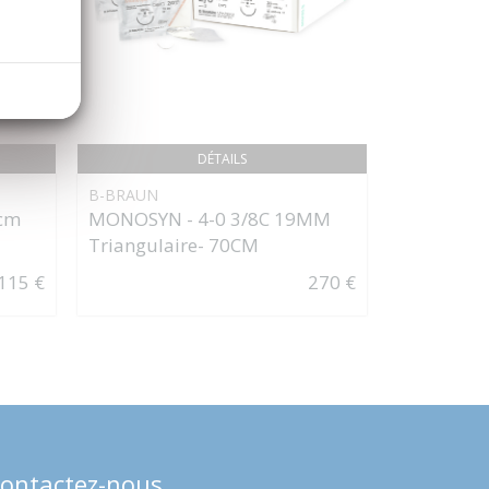
DÉTAILS
B-BRAUN
MEDTRONI
cm
MONOSYN - 4-0 3/8C 19MM
MONOSOF 
Triangulaire- 70CM
Precision 
115 €
270 €
ontactez-nous