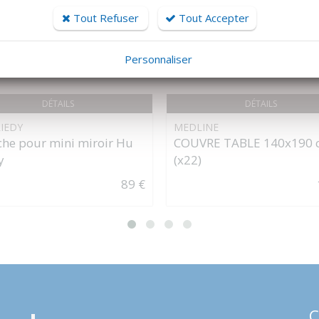
Tout Refuser
Tout Accepter
Personnaliser
DÉTAILS
DÉTAILS
IEDY
MEDLINE
he pour mini miroir Hu
COUVRE TABLE 140x190 
y
(x22)
89 €
C