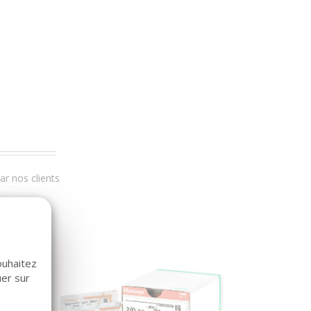
r nos clients
 PAR 22
ouhaitez
uer sur