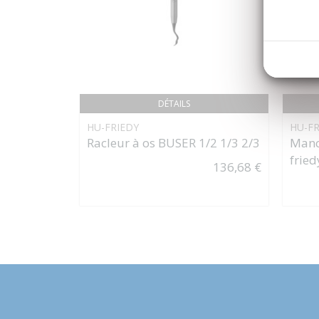
DÉTAILS
HU-FRIEDY
HU-FR
Racleur à os BUSER 1/2 1/3 2/3
Manc
fried
136,68 €