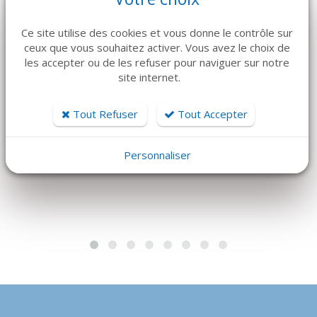
Ce site utilise des cookies et vous donne le contrôle sur
ceux que vous souhaitez activer. Vous avez le choix de
DÉTAILS
DÉTAILS
les accepter ou de les refuser pour naviguer sur notre
site internet.
JOTA
MEDLINE
FRAISE 203S x2
MASQUE À
Tout Refuser
Tout Accepter
ÉLASTIQUES X 300
Prix sur devis
36 €
Personnaliser