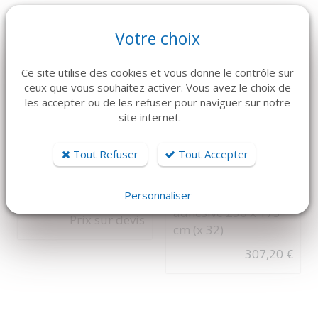
Votre choix
Ce site utilise des cookies et vous donne le contrôle sur
ceux que vous souhaitez activer. Vous avez le choix de
les accepter ou de les refuser pour naviguer sur notre
site internet.
DÉTAILS
DÉTAILS
Tout Refuser
Tout Accepter
MEDLINE
BRUMABA
Champ ORL avec
TO Accoudoir
fenêtre 11 cm
patient articulé
Personnaliser
adhésive 250 x 175
Prix sur devis
cm (x 32)
307,20 €