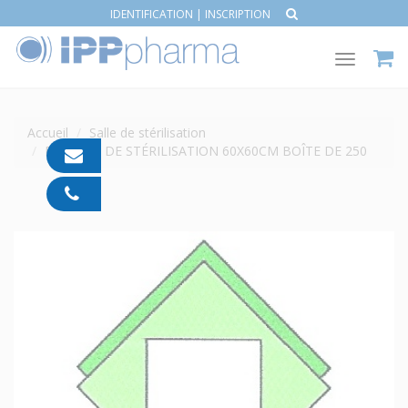
IDENTIFICATION
|
INSCRIPTION
Toggle
navigat
Accueil
Salle de stérilisation
FEUILLES DE STÉRILISATION 60X60CM BOÎTE DE 250
contact@ipp-
pharma.com
04
91
05
05
55