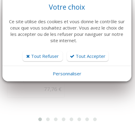
Votre choix
Ce site utilise des cookies et vous donne le contrôle sur
ceux que vous souhaitez activer. Vous avez le choix de
les accepter ou de les refuser pour naviguer sur notre
site internet.
DÉTAILS
DÉTAILS
HU-FRIEDY
MECTRON
Tout Refuser
Tout Accepter
Curette Gracey Micro
Piezosurgery Insert
#13/14 Manche 9 MF
OP7
Distal Bleu - Hu
Personnaliser
138 €
Friedy
77,76 €