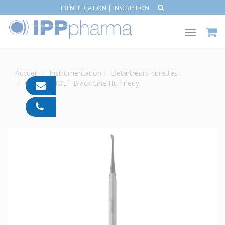
IDENTIFICATION
|
INSCRIPTION
Toggle
navigat
Accueil
Instrumentation
Detartreurs-curettes
Curette MOLT Black Line Hu Friedy
contact@ipp-
pharma.com
04
91
05
05
55