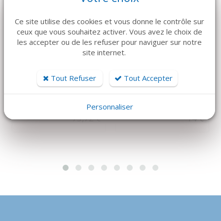
Ce site utilise des cookies et vous donne le contrôle sur
ceux que vous souhaitez activer. Vous avez le choix de
les accepter ou de les refuser pour naviguer sur notre
DÉTAILS
DÉTAILS
site internet.
IPP PHARMA
HU-FRIEDY
LIGNE D'IRRIGATION
Compacteur à os
Tout Refuser
Tout Accepter
OSSEOSET : LE
GRISDALE Black line
PROLONGATEUR
Hu Friedy
Personnaliser
14 €
75,72 €