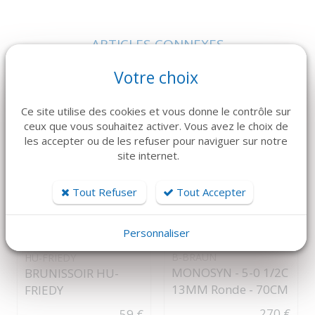
ARTICLES CONNEXES
Dans la même famille de produits, découvrez également ces
Votre choix
produits plébiscités par nos clients
Ce site utilise des cookies et vous donne le contrôle sur
ceux que vous souhaitez activer. Vous avez le choix de
les accepter ou de les refuser pour naviguer sur notre
site internet.
Tout Refuser
Tout Accepter
Personnaliser
DÉTAILS
DÉTAILS
B-BRAUN
HU-FRIEDY
MONOSYN - 5-0 1/2C
BRUNISSOIR HU-
13MM Ronde - 70CM
FRIEDY
270 €
59 €