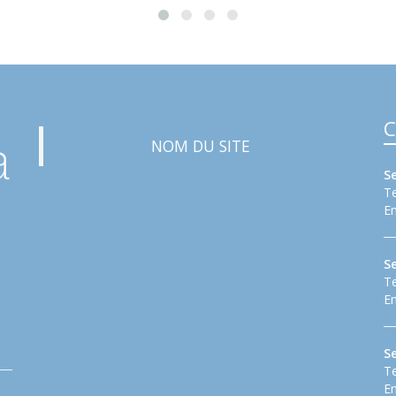
C
NOM DU SITE
S
Te
Em
S
Te
Em
Se
Te
Em