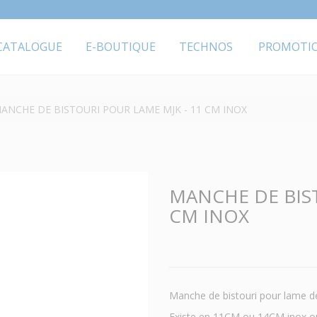
CATALOGUE
E-BOUTIQUE
TECHNOS
PROMOTI
ANCHE DE BISTOURI POUR LAME MJK - 11 CM INOX
MANCHE DE BIST
CM INOX
Manche de bistouri pour lame de
Existe en 11CM ou 14CM inox ou