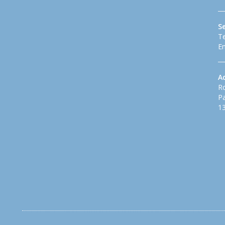
S
Te
Em
A
Ro
Pa
13