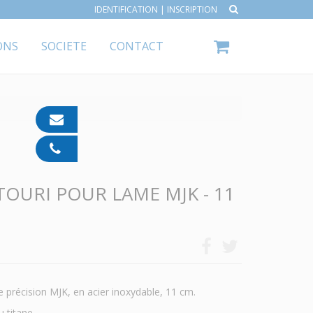
IDENTIFICATION
|
INSCRIPTION
ONS
SOCIETE
CONTACT
contact@ipp-
pharma.com
04
91
05
OURI POUR LAME MJK - 11
05
55
 précision MJK, en acier inoxydable, 11 cm.
 titane