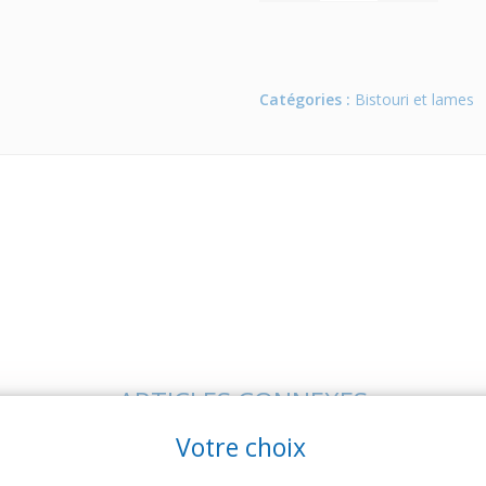
Catégories :
Bistouri et lames
ARTICLES CONNEXES
Votre choix
 famille de produits, découvrez également ces produits plébiscités pa