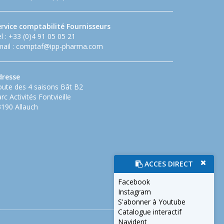
ervice comptabilité Fournisseurs
l : +33 (0)4 91 05 05 21
ail :
comptaf@ipp-pharma.com
dresse
ute des 4 saisons Bât B2
rc Activités Fontvieille
190 Allauch
ACCES DIRECT
Facebook
Instagram
S'abonner à Youtube
Catalogue interactif
Navident