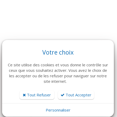
Votre choix
ARTICLES CONNEXES
Ce site utilise des cookies et vous donne le contrôle sur
Dans la même famille de produits, découvrez également ces
ceux que vous souhaitez activer. Vous avez le choix de
produits plébiscités par nos clients
les accepter ou de les refuser pour naviguer sur notre
site internet.
Tout Refuser
Tout Accepter
NOUVEAUTÉ
Personnaliser