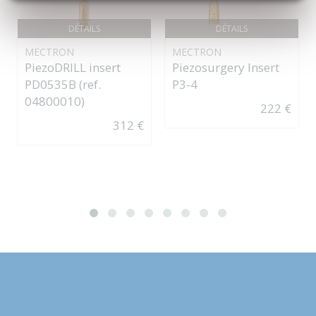
DÉTAILS
DÉTAILS
MECTRON
MECTRON
PiezoDRILL insert
Piezosurgery Insert
PD0535B (ref.
P3-4
04800010)
222 €
312 €