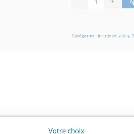
-
+
A
Catégories :
Instrumentation
,
B
ARTICLES CONNEXES
Votre choix
 famille de produits, découvrez également ces produits plébiscités pa