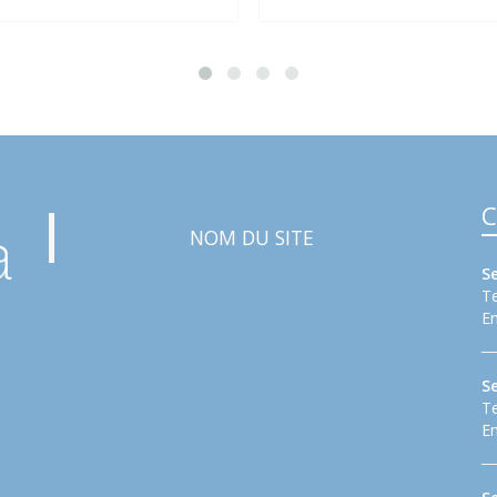
C
NOM DU SITE
S
Te
Em
S
Te
Em