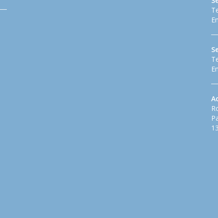
Se
Te
Em
S
Te
Em
A
Ro
Pa
13