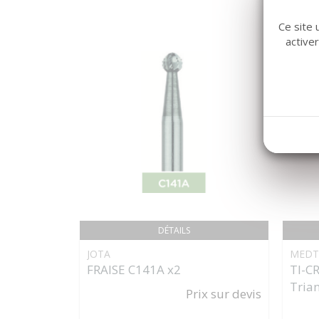
Ce site 
active
DÉTAILS
JOTA
MEDT
FRAISE C141A x2
TI-C
Tria
Prix sur devis