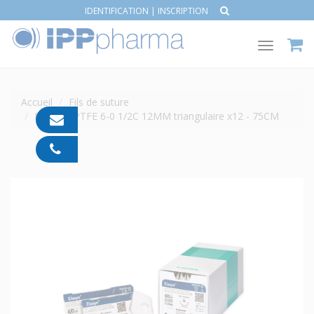
IDENTIFICATION
|
INSCRIPTION
Toggle
navigat
Accueil
Fils de suture
ELASYN PTFE 6-0 1/2C 12MM triangulaire x12 - 75CM
contact@ipp-
pharma.com
04
91
05
05
55