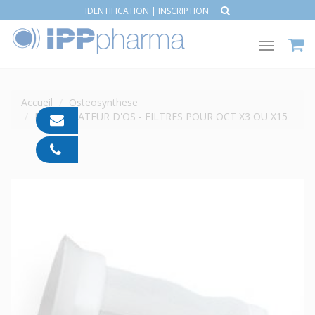
IDENTIFICATION
|
INSCRIPTION
Toggle
navigat
Accueil
Osteosynthese
RÉCUPÉRATEUR D'OS - FILTRES POUR OCT X3 OU X15
contact@ipp-
pharma.com
04
91
05
05
55