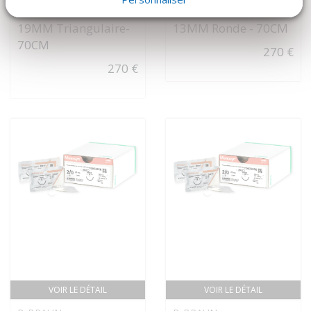
MONOSYN - 4-0 3/8C
MONOSYN - 5-0 1/2C
19MM Triangulaire-
13MM Ronde - 70CM
70CM
270 €
270 €
VOIR LE DÉTAIL
VOIR LE DÉTAIL