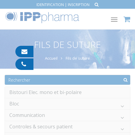
IDENTIFICATION
|
INSCRIPTION
Toggle
navigat
FILS DE SUTURE
contact@ipp-
pharma.com
Accueil
Fils de suture
04
91
05
05
55
Bistouri Elec. mono et bi-polaire
Bloc
Communication
Controles & secours patient