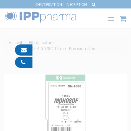
IDENTIFICATION
|
INSCRIPTION
Toggle
navigat
Accueil
Fils de suture
MONOSOF 4-0 3/8C 16 mm Precision Noir
contact@ipp-
pharma.com
04
91
05
05
55