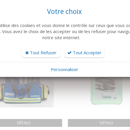
Votre choix
ARTICLES CONNEXES
 famille de produits, découvrez également ces produits plébiscités pa
utilise des cookies et vous donne le contrôle sur ceux que vous s
r. Vous avez le choix de les accepter ou de les refuser pour navig
notre site internet.
Tout Refuser
Tout Accepter
Personnaliser
DÉTAILS
DÉTAILS