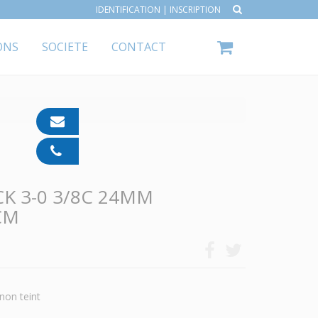
IDENTIFICATION
|
INSCRIPTION
ONS
SOCIETE
CONTACT
contact@ipp-
pharma.com
04
91
05
K 3-0 3/8C 24MM
05
55
0CM
non teint