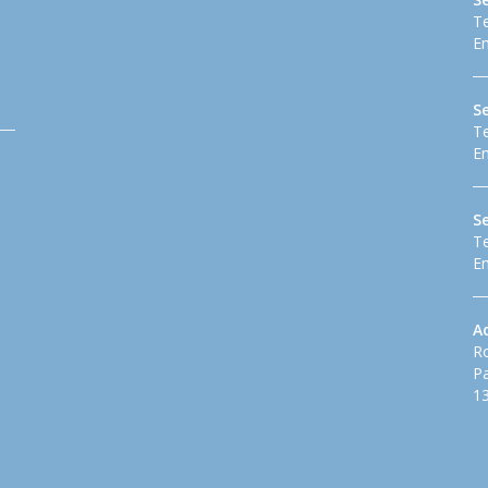
Te
Em
Se
Te
Em
S
Te
Em
A
Ro
Pa
13