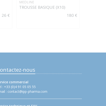
MEDLINE
Fraise pou
TROUSSE BASIQUE (X10)
osseuse
26 €
180 €
ontactez-nous
ervice commercial
l : +33 (0)4 91 05 05 55
ail :
contact@ipp-pharma.com
ervice technique et SAV