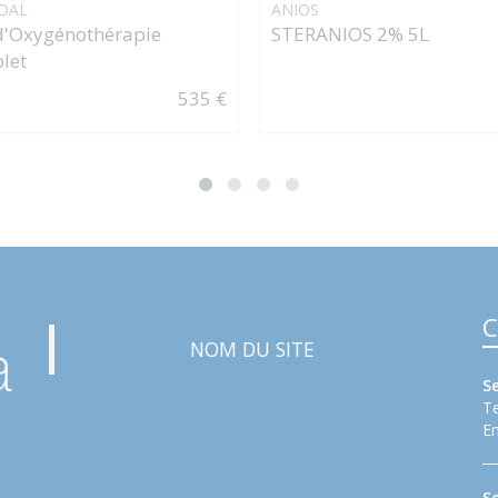
DAL
ANIOS
d'Oxygénothérapie
STERANIOS 2% 5L
let
535 €
C
NOM DU SITE
S
Te
Em
S