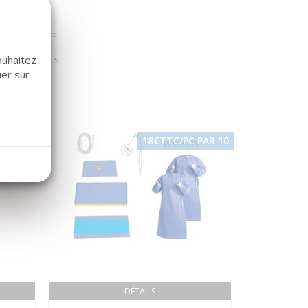
r nos clients
ouhaitez
uer sur
18€TTC/PC PAR 10
DÉTAILS