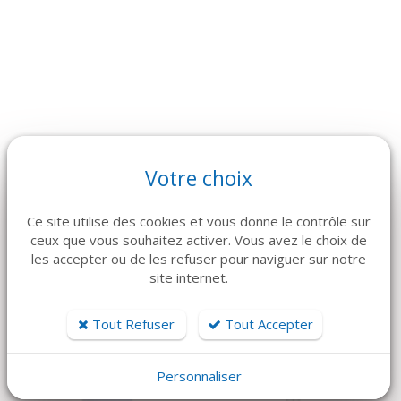
ARTICLES CONNEXES
Votre choix
Dans la même famille de produits, découvrez également ces
Ce site utilise des cookies et vous donne le contrôle sur
produits plébiscités par nos clients
ceux que vous souhaitez activer. Vous avez le choix de
les accepter ou de les refuser pour naviguer sur notre
site internet.
Tout Refuser
Tout Accepter
A PARTIR DE 3.28 €
TTC/PC PAR 128
Personnaliser