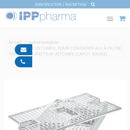
IDENTIFICATION
|
INSCRIPTION
Toggle
navigat
Accueil
Instrumentation
CASSETTE USTOMED, POUR CONTAINER ALU À FILTRE
contact@ipp-
PERMANENT PASTEUR USTOMED (CAPOT ROUGE)
pharma.com
04
91
05
05
55