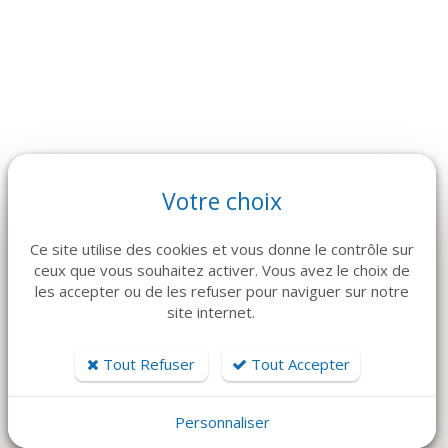
Votre choix
ARTICLES CONNEXES
Ce site utilise des cookies et vous donne le contrôle sur
Dans la même famille de produits, découvrez également ces
ceux que vous souhaitez activer. Vous avez le choix de
produits plébiscités par nos clients
les accepter ou de les refuser pour naviguer sur notre
site internet.
Tout Refuser
Tout Accepter
Personnaliser